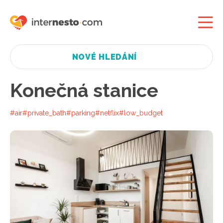
NOVÉ HLEDÁNÍ
Konečná stanice
#air
#private_bath
#parking
#netflix
#low_budget