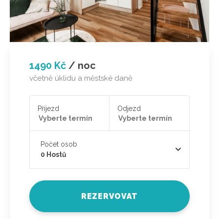
1490 Kč
/
noc
včetně úklidu a městské daně
Příjezd
Odjezd
Počet osob
0
Hostů
REZERVOVAT