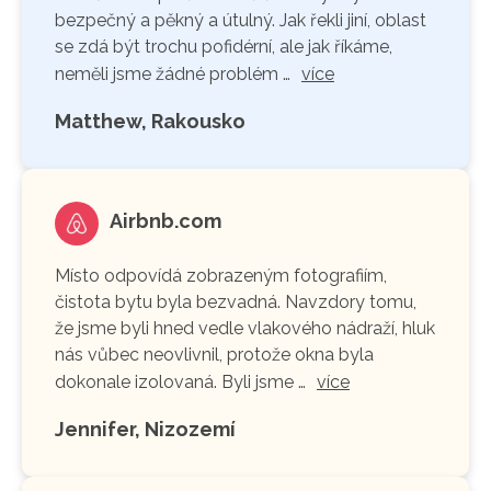
bezpečný a pěkný a útulný. Jak řekli jiní, oblast
se zdá být trochu pofidérní, ale jak říkáme,
neměli jsme žádné problém …
více
Matthew, Rakousko
Airbnb.com
Místo odpovídá zobrazeným fotografiím,
čistota bytu byla bezvadná. Navzdory tomu,
že jsme byli hned vedle vlakového nádraží, hluk
nás vůbec neovlivnil, protože okna byla
dokonale izolovaná. Byli jsme …
více
Jennifer, Nizozemí