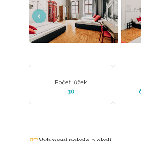
Počet lůžek
30
Vybavení pokoje a okolí