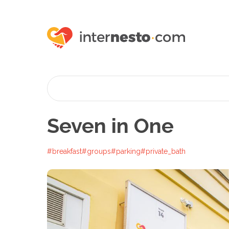
Seven in One
#breakfast
#groups
#parking
#private_bath