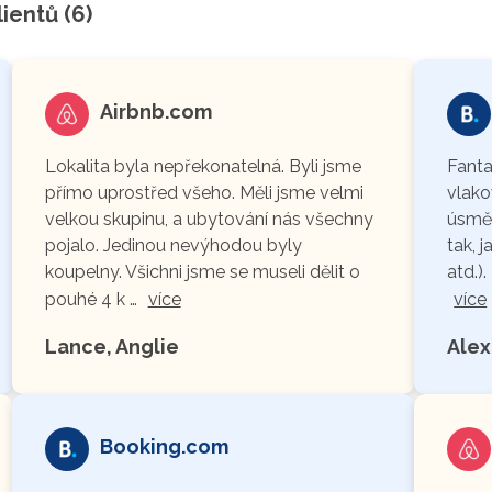
ientů (6)
Airbnb.com
Lokalita byla nepřekonatelná. Byli jsme
Fanta
přímo uprostřed všeho. Měli jsme velmi
vlako
velkou skupinu, a ubytování nás všechny
úsmě
pojalo. Jedinou nevýhodou byly
tak, 
koupelny. Všichni jsme se museli dělit o
atd.)
pouhé 4 k …
více
více
Lance, Anglie
Alex
Booking.com