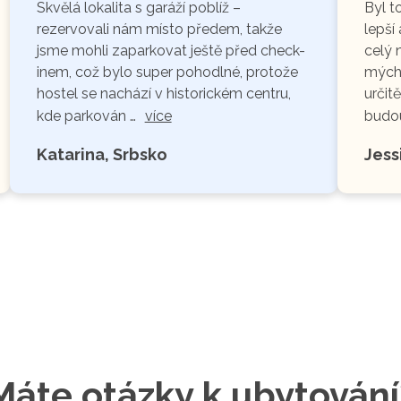
Skvělá lokalita s garáží poblíž –
Byl t
rezervovali nám místo předem, takže
lepší
jsme mohli zaparkovat ještě před check-
celý 
inem, což bylo super pohodlné, protože
mých 
hostel se nachází v historickém centru,
určit
kde parkován …
více
budou
Katarina, Srbsko
Jess
Máte otázky k ubytování