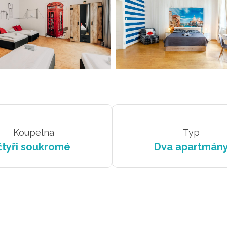
Koupelna
Typ
čtyři soukromé
Dva apartmán