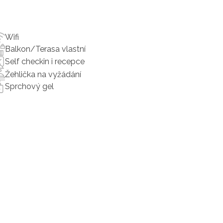
Wifi
Balkon/Terasa vlastní
Self checkin i recepce
Žehlička na vyžádání
Sprchový gel