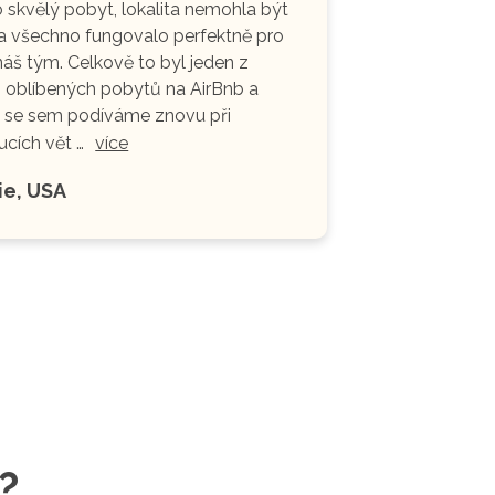
o skvělý pobyt, lokalita nemohla být
 a všechno fungovalo perfektně pro
náš tým. Celkově to byl jeden z
oblíbených pobytů na AirBnb a
ě se sem podíváme znovu při
cích vět …
více
ie, USA
?