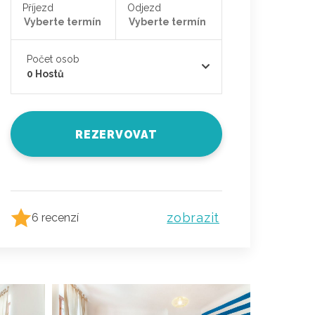
Příjezd
Odjezd
Počet osob
0
Hostů
REZERVOVAT
zobrazit
6 recenzí