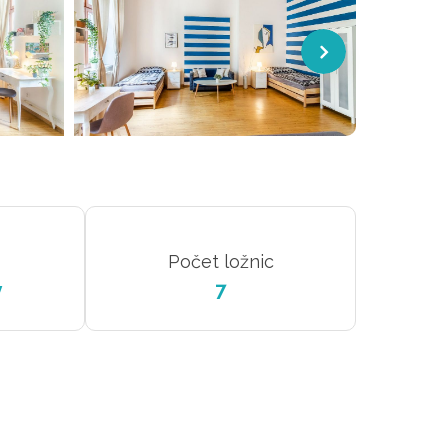
Počet ložnic
y
7