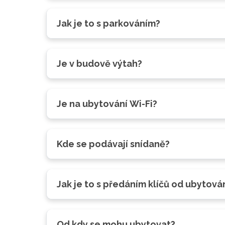
Jak je to s parkováním?
Je v budově výtah?
Je na ubytování Wi-Fi?
Kde se podávají snídaně?
Jak je to s předáním klíčů od ubytová
Od kdy se mohu ubytovat?