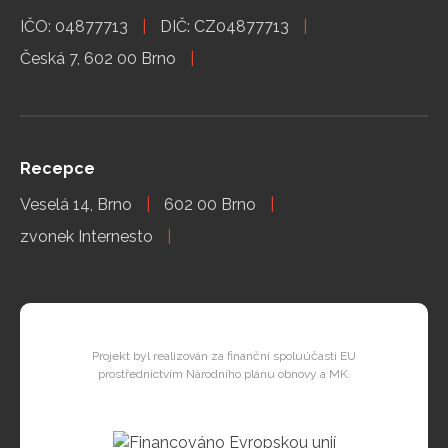
IČO: 04877713
DIČ: CZ04877713
Česká 7, 602 00 Brno
Recepce
Veselá 14, Brno
602 00 Brno
zvonek Internesto
Projekt byl realizován za finanční spoluúčasti EU
prostřednictvím Národního plánu obnovy a MK.