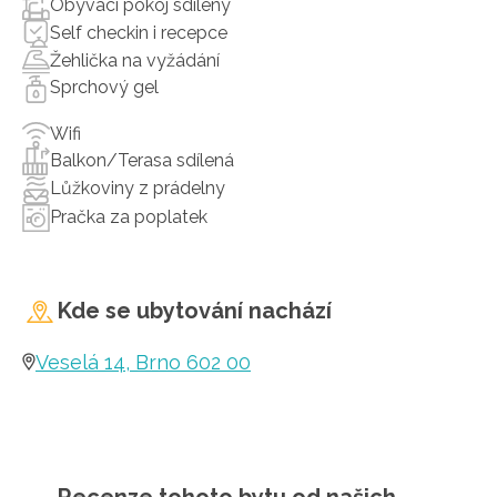
Obývací pokoj sdílený
Self checkin i recepce
Žehlička na vyžádání
Sprchový gel
Wifi
Balkon/Terasa sdílená
Lůžkoviny z prádelny
Pračka za poplatek
Kde se ubytování nachází
Veselá 14, Brno 602 00
Recenze tohoto bytu od našich