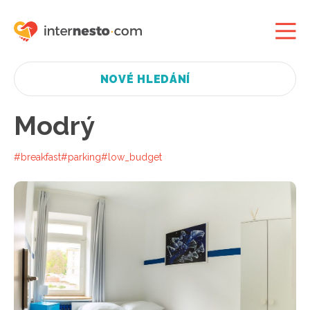
NOVÉ HLEDÁNÍ
Modrý
#breakfast
#parking
#low_budget