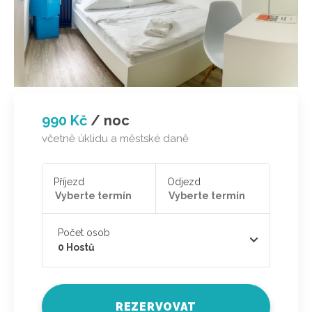
990 Kč
/
noc
včetně úklidu a městské daně
Příjezd
Odjezd
Počet osob
0
Hostů
REZERVOVAT