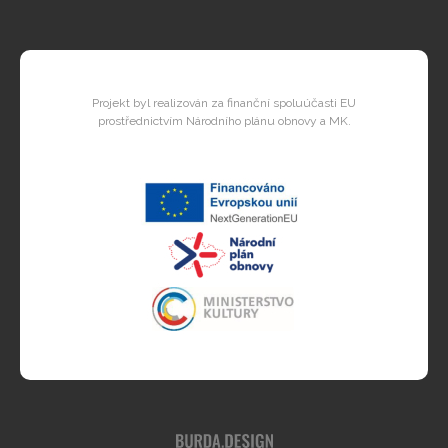
Projekt byl realizován za finanční spoluúčasti EU
prostřednictvím Národního plánu obnovy a MK.